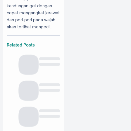
kandungan gel dengan
cepat mengangkat jerawat
dan pori-pori pada wajah
akan terlihat mengecil.
Related Posts