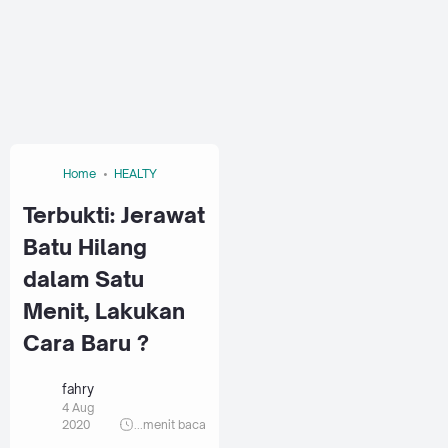
Home
HEALTY
Terbukti: Jerawat
Batu Hilang
dalam Satu
Menit, Lakukan
Cara Baru ?
fahry
4 Aug
2020
...
menit baca