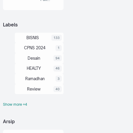
Movie
akan
segera…
Labels
BISNIS
133
CPNS 2024
1
Desain
94
HEALTY
46
Ramadhan
3
Review
40
Show more +4
Souvernir
6
Travel
21
Arsip
Umum
145