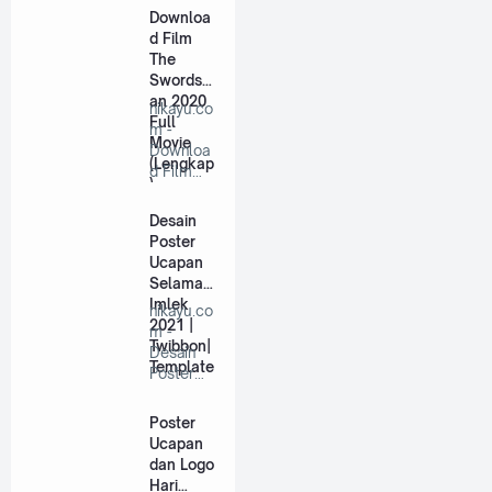
Sarung
Downloa
Full …
d Film
The
Swordsm
an 2020
nikayu.co
Full
m -
Movie
Downloa
(Lengkap
d Film
)
The
Swordsm
Desain
an 2020
Poster
F…
Ucapan
Selamat
Imlek
nikayu.co
2021 |
m -
Twibbon|
Desain
Template
Poster
Ucapan
Selamat
Poster
Hari…
Ucapan
dan Logo
Hari