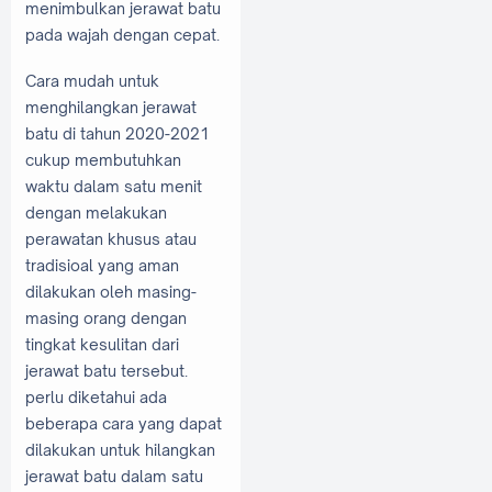
menimbulkan jerawat batu
pada wajah dengan cepat.
Cara mudah untuk
menghilangkan jerawat
batu di tahun 2020-2021
cukup membutuhkan
waktu dalam satu menit
dengan melakukan
perawatan khusus atau
tradisioal yang aman
dilakukan oleh masing-
masing orang dengan
tingkat kesulitan dari
jerawat batu tersebut.
perlu diketahui ada
beberapa cara yang dapat
dilakukan untuk hilangkan
jerawat batu dalam satu