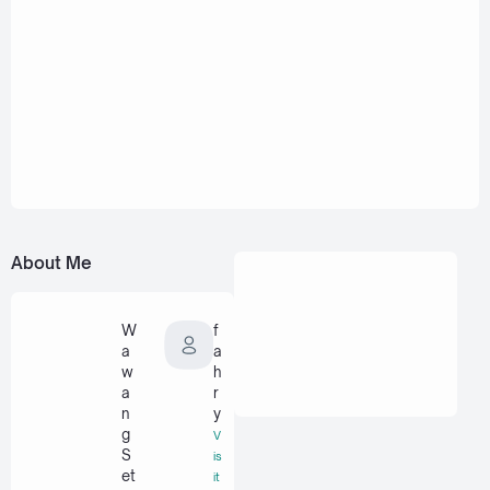
About Me
W
f
a
a
w
h
a
r
n
y
g
V
S
is
et
it