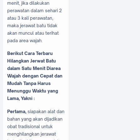
menit, jika dilakukan
perawatan dalam sehari 2
atau 3 kali perawatan,
maka jerawat batu tidak
akan muncul atau terihat
pada area wajah.
Berikut Cara Terbaru
Hilangkan Jerwat Batu
dalam Satu Menit Diarea
Wajah dengan Cepat dan
Mudah Tanpa Harus
Menunggu Waktu yang
Lama, Yakni :
Pertama,
siapakan alat dan
bahan yang akan dijadikan
obat tradisional untuk
menghilangkan jerawat