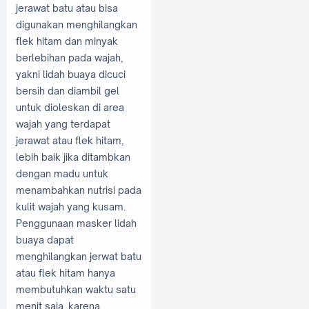
jerawat batu atau bisa
digunakan menghilangkan
flek hitam dan minyak
berlebihan pada wajah,
yakni lidah buaya dicuci
bersih dan diambil gel
untuk dioleskan di area
wajah yang terdapat
jerawat atau flek hitam,
lebih baik jika ditambkan
dengan madu untuk
menambahkan nutrisi pada
kulit wajah yang kusam.
Penggunaan masker lidah
buaya dapat
menghilangkan jerwat batu
atau flek hitam hanya
membutuhkan waktu satu
menit saja, karena