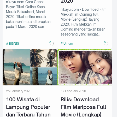
2020
nikayu.com Cara Cepat
Bayar Tiket Online Kapal
nikayu.com - Download Film
Merak-Bakauheni, Maret
Mekkah Im Coming full
2020. Tiket online merak
Movie (Lengkap) Tayang
bakauheni mulai diterapkan
2020. Film Mekkah Im
pada 1 Maret 2020 dan
Coming menceritakan kisah
untu…
seseorang yang sangat
ingin…
0
0
BISNIS
Umum
25 February 2020
17 February 2020
100 Wisata di
Rilis: Download
Lampung Populer
Film Mariposa Full
dan Terbaru Tahun
Movie (Lengkap)