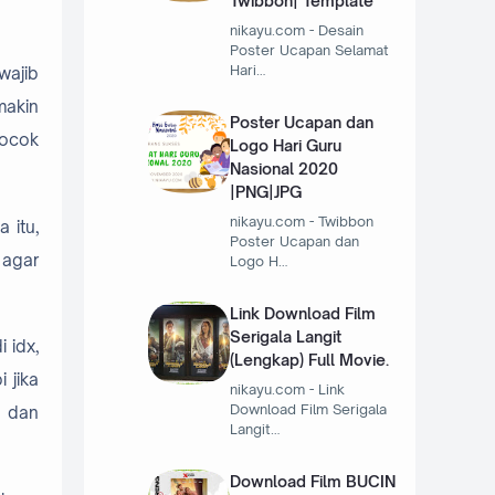
Twibbon| Template
nikayu.com - Desain
Poster Ucapan Selamat
Hari…
wajib
makin
Poster Ucapan dan
cocok
Logo Hari Guru
Nasional 2020
|PNG|JPG
nikayu.com - Twibbon
 itu,
Poster Ucapan dan
 agar
Logo H…
Link Download Film
Serigala Langit
 idx,
(Lengkap) Full Movie.
 jika
nikayu.com - Link
Download Film Serigala
n dan
Langit…
Download Film BUCIN