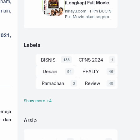
aham,
(Lengkap) Full Movie
main,
nikayu.com - Film BUCIN
Full Movie akan segera…
2021,
Labels
BISNIS
CPNS 2024
133
1
Desain
HEALTY
94
46
Ramadhan
Review
3
40
Show more +4
Souvernir
Travel
6
21
emeja
Umum
Wedding
145
40
h dan
Arsip