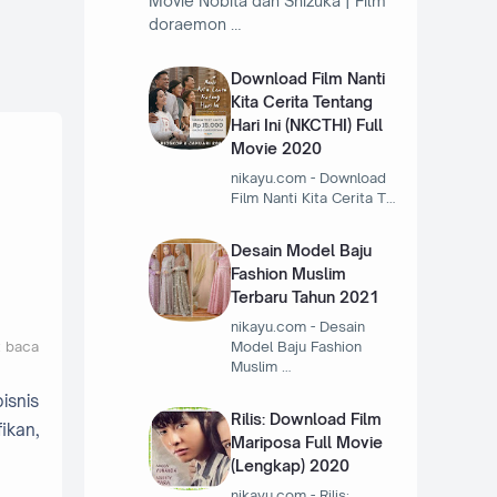
Movie Nobita dan Shizuka | Film
doraemon …
Download Film Nanti
Kita Cerita Tentang
Hari Ini (NKCTHI) Full
Movie 2020
nikayu.com - Download
Film Nanti Kita Cerita T…
Desain Model Baju
Fashion Muslim
Terbaru Tahun 2021
nikayu.com - Desain
t baca
Model Baju Fashion
Muslim …
isnis
Rilis: Download Film
ikan,
Mariposa Full Movie
(Lengkap) 2020
nikayu.com - Rilis: