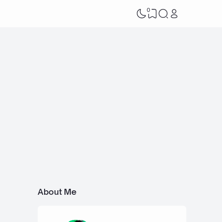
0
About Me