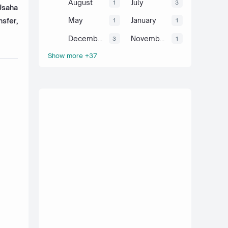
August
July
1
3
Usaha
May
January
nsfer,
1
1
December
November
3
1
Show more +37