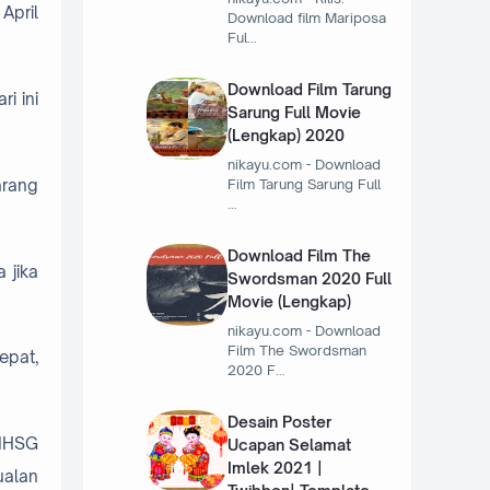
April
Download film Mariposa
Ful…
Download Film Tarung
i ini
Sarung Full Movie
(Lengkap) 2020
nikayu.com - Download
Film Tarung Sarung Full
arang
…
Download Film The
 jika
Swordsman 2020 Full
Movie (Lengkap)
nikayu.com - Download
Film The Swordsman
epat,
2020 F…
Desain Poster
 IHSG
Ucapan Selamat
Imlek 2021 |
ualan