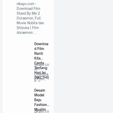
nikayu.com -
Download Film
Stand By Me 2
Doraemon, Full
Movie Nobita dan
Shizuka | Film
doraemon …
Downloa
d Film
Nanti
Kita
Cerita
nikayu.co
Tentang
m -
Hari Ini
Downloa
(NKCTHI)
d Film
Full
Nanti Kita
Movie
Cerita T…
Desain
2020
Model
Baju
Fashion
Muslim
nikayu.co