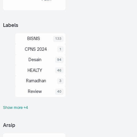
Movie
akan
segera…
Labels
BISNIS
133
CPNS 2024
1
Desain
94
HEALTY
46
Ramadhan
3
Review
40
Show more +4
Souvernir
6
Travel
21
Arsip
Umum
145