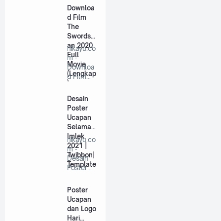
Sarung
Downloa
Full …
d Film
The
Swordsm
an 2020
nikayu.co
Full
m -
Movie
Downloa
(Lengkap
d Film
)
The
Swordsm
Desain
an 2020
Poster
F…
Ucapan
Selamat
Imlek
nikayu.co
2021 |
m -
Twibbon|
Desain
Template
Poster
Ucapan
Selamat
Poster
Hari…
Ucapan
dan Logo
Hari