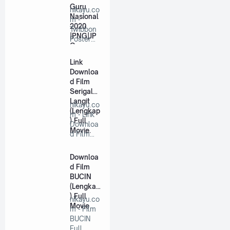
Guru
nikayu.co
Nasional
m -
2020
Twibbon
|PNG|JP
Poster
G
Ucapan
dan Logo
Link
H…
Downloa
d Film
Serigala
Langit
nikayu.co
(Lengkap
m - Link
) Full
Downloa
Movie.
d Film
Serigala
Langit…
Downloa
d Film
BUCIN
(Lengkap
) Full
nikayu.co
Movie
m - Film
BUCIN
Full