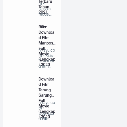
Terbaru
m -
Tahun
Desain
2021
Model
Baju
Fashion
Rilis:
Muslim …
Downloa
d Film
Mariposa
Full
nikayu.co
Movie
m - Rilis:
(Lengkap
Downloa
) 2020
d film
Mariposa
Ful…
Downloa
d Film
Tarung
Sarung
Full
nikayu.co
Movie
m -
(Lengkap
Downloa
) 2020
d Film
Tarung