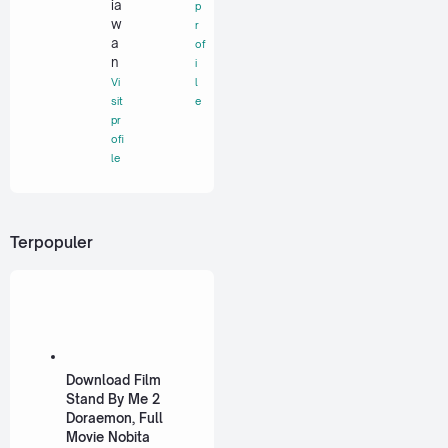
ia
p
w
r
a
of
n
i
Vi
l
sit
e
pr
ofi
le
Terpopuler
Download Film
Stand By Me 2
Doraemon, Full
Movie Nobita