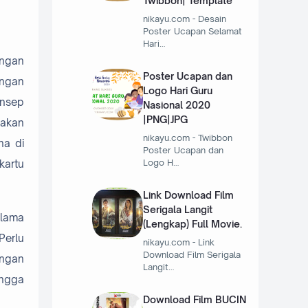
Twibbon| Template
nikayu.com - Desain
Poster Ucapan Selamat
Hari…
ngan
Poster Ucapan dan
angan
Logo Hari Guru
onsep
Nasional 2020
|PNG|JPG
sakan
nikayu.com - Twibbon
na di
Poster Ucapan dan
Logo H…
kartu
Link Download Film
Serigala Langit
 lama
(Lengkap) Full Movie.
Perlu
nikayu.com - Link
Download Film Serigala
angan
Langit…
ingga
Download Film BUCIN