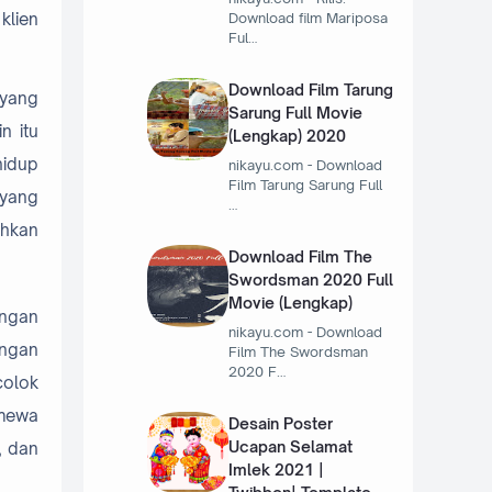
klien
Download film Mariposa
Ful…
Download Film Tarung
 yang
Sarung Full Movie
n itu
(Lengkap) 2020
hidup
nikayu.com - Download
Film Tarung Sarung Full
 yang
…
uhkan
Download Film The
Swordsman 2020 Full
Movie (Lengkap)
engan
nikayu.com - Download
angan
Film The Swordsman
2020 F…
colok
imewa
Desain Poster
Ucapan Selamat
, dan
Imlek 2021 |