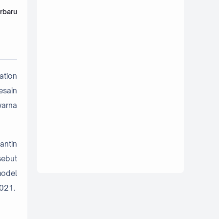
rbaru
ation
esain
warna
antin
sebut
model
2021.