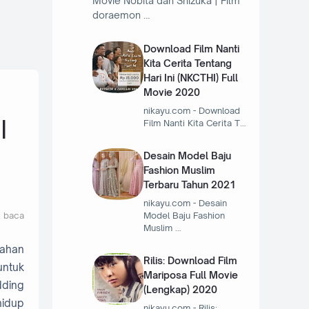
Movie Nobita dan Shizuka | Film
doraemon …
Download Film Nanti
Kita Cerita Tentang
Hari Ini (NKCTHI) Full
Movie 2020
nikayu.com - Download
|
Film Nanti Kita Cerita T…
Desain Model Baju
Fashion Muslim
Terbaru Tahun 2021
nikayu.com - Desain
t baca
Model Baju Fashion
Muslim …
kahan
Rilis: Download Film
untuk
Mariposa Full Movie
dding
(Lengkap) 2020
hidup
nikayu.com - Rilis: