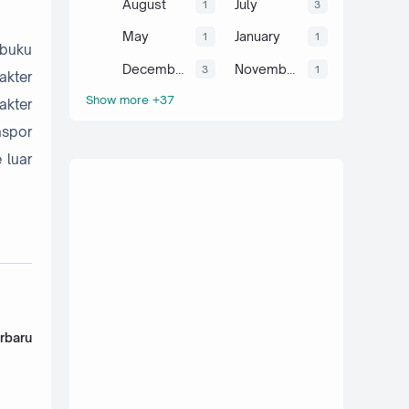
August
July
1
3
May
January
1
1
 buku
December
November
3
1
akter
Show more +37
akter
aspor
 luar
rbaru