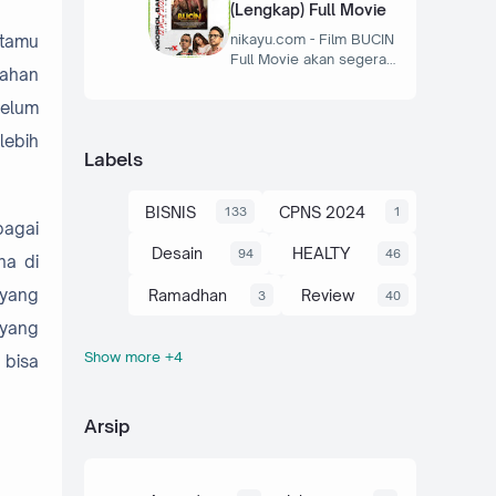
(Lengkap) Full Movie
nikayu.com - Film BUCIN
 tamu
Full Movie akan segera…
kahan
belum
lebih
Labels
BISNIS
CPNS 2024
133
1
bagai
Desain
HEALTY
94
46
na di
 yang
Ramadhan
Review
3
40
 yang
Show more +4
 bisa
Souvernir
Travel
6
21
Umum
Wedding
145
40
Arsip